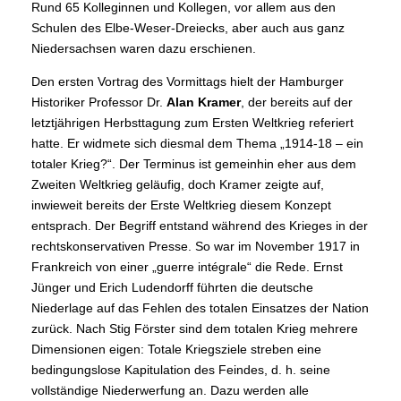
Rund 65 Kolleginnen und Kollegen, vor allem aus den
Schulen des Elbe-Weser-Dreiecks, aber auch aus ganz
Niedersachsen waren dazu erschienen.
Den ersten Vortrag des Vormittags hielt der Hamburger
Historiker Professor Dr.
Alan Kramer
, der bereits auf der
letztjährigen Herbsttagung zum Ersten Weltkrieg referiert
hatte. Er widmete sich diesmal dem Thema „1914-18 – ein
totaler Krieg?“. Der Terminus ist gemeinhin eher aus dem
Zweiten Weltkrieg geläufig, doch Kramer zeigte auf,
inwieweit bereits der Erste Weltkrieg diesem Konzept
entsprach. Der Begriff entstand während des Krieges in der
rechtskonservativen Presse. So war im November 1917 in
Frankreich von einer „guerre intégrale“ die Rede. Ernst
Jünger und Erich Ludendorff führten die deutsche
Niederlage auf das Fehlen des totalen Einsatzes der Nation
zurück. Nach Stig Förster sind dem totalen Krieg mehrere
Dimensionen eigen: Totale Kriegsziele streben eine
bedingungslose Kapitulation des Feindes, d. h. seine
vollständige Niederwerfung an. Dazu werden alle