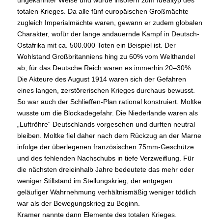
ungekannter Weise und wurde insofern zum Idealtyp des
totalen Krieges. Da alle fünf europäischen Großmächte
zugleich Imperialmächte waren, gewann er zudem globalen
Charakter, wofür der lange andauernde Kampf in Deutsch-
Ostafrika mit ca. 500.000 Toten ein Beispiel ist. Der
Wohlstand Großbritanniens hing zu 60% vom Welthandel
ab; für das Deutsche Reich waren es immerhin 20–30%.
Die Akteure des August 1914 waren sich der Gefahren
eines langen, zerstörerischen Krieges durchaus bewusst.
So war auch der Schlieffen-Plan rational konstruiert. Moltke
wusste um die Blockadegefahr. Die Niederlande waren als
„Luftröhre“ Deutschlands vorgesehen und durften neutral
bleiben. Moltke fiel daher nach dem Rückzug an der Marne
infolge der überlegenen französischen 75mm-Geschütze
und des fehlenden Nachschubs in tiefe Verzweiflung. Für
die nächsten dreieinhalb Jahre bedeutete das mehr oder
weniger Stillstand im Stellungskrieg, der entgegen
geläufiger Wahrnehmung verhältnismäßig weniger tödlich
war als der Bewegungskrieg zu Beginn.
Kramer nannte dann Elemente des totalen Krieges.