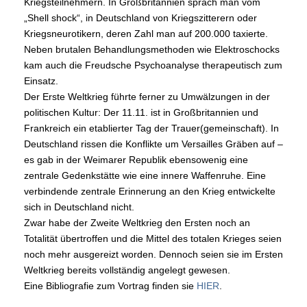
Kriegsteilnehmern. In Großbritannien sprach man vom
„Shell shock“, in Deutschland von Kriegszitterern oder
Kriegsneurotikern, deren Zahl man auf 200.000 taxierte.
Neben brutalen Behandlungsmethoden wie Elektroschocks
kam auch die Freudsche Psychoanalyse therapeutisch zum
Einsatz.
Der Erste Weltkrieg führte ferner zu Umwälzungen in der
politischen Kultur: Der 11.11. ist in Großbritannien und
Frankreich ein etablierter Tag der Trauer(gemeinschaft). In
Deutschland rissen die Konflikte um Versailles Gräben auf –
es gab in der Weimarer Republik ebensowenig eine
zentrale Gedenkstätte wie eine innere Waffenruhe. Eine
verbindende zentrale Erinnerung an den Krieg entwickelte
sich in Deutschland nicht.
Zwar habe der Zweite Weltkrieg den Ersten noch an
Totalität übertroffen und die Mittel des totalen Krieges seien
noch mehr ausgereizt worden. Dennoch seien sie im Ersten
Weltkrieg bereits vollständig angelegt gewesen.
Eine Bibliografie zum Vortrag finden sie
HIER
.