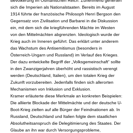
Bevölkerung im Osmanischen Reich. Zunehmend gerierten
sich die Imperien als Nationalstaaten. Bereits im August
1914 führte der französische Philosoph Henri Bergson den
Gegensatz von Zivilisation und Barbarei in die Diskussion
ein, mit dem sich die kriegführenden Mächte im Westen
von den Mittelmächten abgrenzten. Ideologisch wurde der
Krieg auch im Inneren geführt. Das erklärt unter anderem
das Wachstum des Antisemitismus (besonders in
Österreich-Ungarn und Russland) im Verlauf des Krieges.
Der dazu entwickelte Begriff der „Volksgemeinschaft“ sollte
in den Zwanzigerjahren überhöht und rassistisch verengt
werden (Deutschland, Italien), um den totalen Krieg der
Zukunft vorzubereiten. Jedenfalls finden sich allerorten
Mechanismen von Inklusion und Exklusion.
Kramer erläuterte diese Merkmale an konkreten Beispielen:
Die alliierte Blockade der Mittelmächte und der deutsche U-
Boot-Krieg zielten auf alle Bürger der Feindnationen ab. In
Russland, Deutschland und Italien folgte dem staatlichen
Absolutheitsanspruch die Delegitimierung des Staates. Der
Glaube an ihn war durch Versorgungsprobleme,