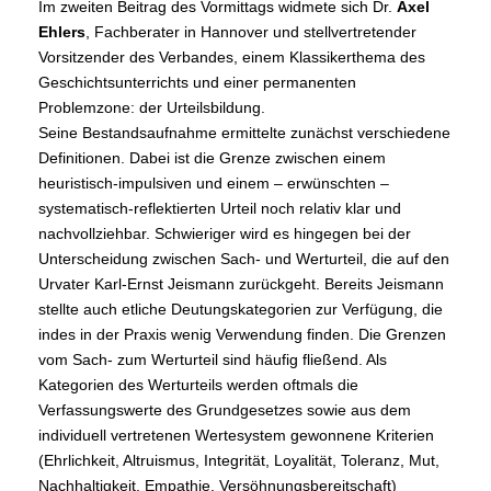
Im zweiten Beitrag des Vormittags widmete sich Dr.
Axel
Ehlers
, Fachberater in Hannover und stellvertretender
Vorsitzender des Verbandes, einem Klassikerthema des
Geschichtsunterrichts und einer permanenten
Problemzone: der Urteilsbildung.
Seine Bestandsaufnahme ermittelte zunächst verschiedene
Definitionen. Dabei ist die Grenze zwischen einem
heuristisch-impulsiven und einem – erwünschten –
systematisch-reflektierten Urteil noch relativ klar und
nachvollziehbar. Schwieriger wird es hingegen bei der
Unterscheidung zwischen Sach- und Werturteil, die auf den
Urvater Karl-Ernst Jeismann zurückgeht. Bereits Jeismann
stellte auch etliche Deutungskategorien zur Verfügung, die
indes in der Praxis wenig Verwendung finden. Die Grenzen
vom Sach- zum Werturteil sind häufig fließend. Als
Kategorien des Werturteils werden oftmals die
Verfassungswerte des Grundgesetzes sowie aus dem
individuell vertretenen Wertesystem gewonnene Kriterien
(Ehrlichkeit, Altruismus, Integrität, Loyalität, Toleranz, Mut,
Nachhaltigkeit, Empathie, Versöhnungsbereitschaft)