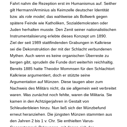
Fahrt nahm die Rezeption erst im Humanismus auf. Seither
gilt Hermann/Arminius als Keimzelle deutscher Identität
bzw. als
role model
, das wahlweise als Bollwerk gegen
spätere Feinde wie Katholiken, Sozialdemokraten oder
Juden herhalten musste. Den Zenit seiner nationalistischen
Instrumentalisierung erlebte dieses Konzept um 1890.
Ziel der seit 1989 stattfindenden Grabungen in Kalkriese
sei die Dekonstruktion der mit der Schlacht verbundenen
Mythen. Auch wenn es keine organischen Überreste zu
bergen gibt, sprudeln die Funde dort weiterhin reichhaltig.
Bereits 1885 hatte Theodor Mommsen für den Schlachtort
Kalkriese argumentiert, doch er stützte seine
Argumentation auf Münzen. Diese taugen aber zum
Nachweis des Militärs nicht, da sie allgemein weit verbreitet
waren. Was zunächst noch fehlte, waren die Militaria. Sie
kamen in den Achtzigerjahren in Gestalt von
Schleuderbleien hinzu. Nun ließ sich der Münzbefund
erneut heranziehen. Die jüngsten Münzen stammten aus
den Jahren 2 bis 1 v. Chr. Sie enthielten Varus-